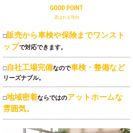
GOOD POINT
選ばれる理由
販売から車検や保険
まで
ワンスト
□
ップ
で対応できます。
自社工場完備
車検・整備
など
□
なので
リーズナブル。
地域密着
アットホーム
な
□
ならではの
雰囲気。