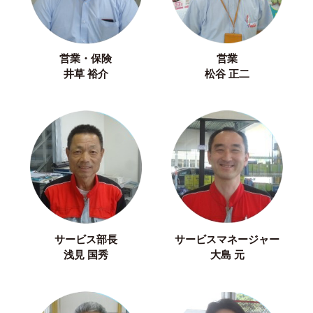
営業・保険
営業
井草 裕介
松谷 正二
サービス部長
サービスマネージャー
浅見 国秀
大島 元