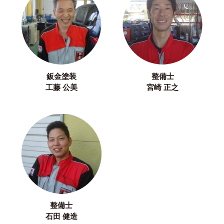
鈑金塗装
整備士
工藤 公美
宮崎 正之
整備士
石田 健造