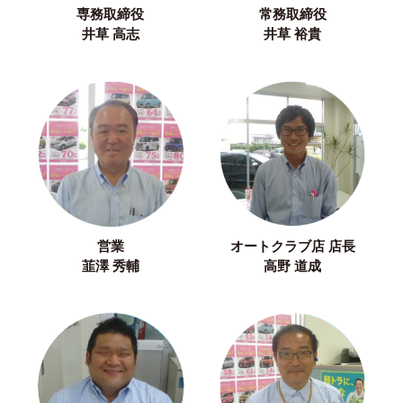
専務取締役
常務取締役
井草 高志
井草 裕貴
営業
オートクラブ店 店長
韮澤 秀輔
高野 道成